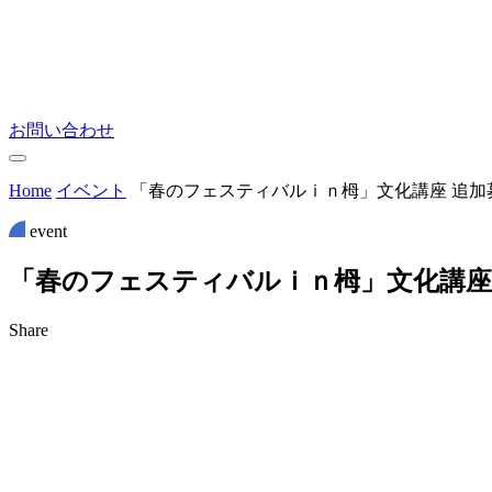
お問い合わせ
Home
イベント
「春のフェスティバルｉｎ栂」文化講座 追加
event
「
春
の
フ
ェ
ス
テ
ィ
バ
ル
ｉ
ｎ
栂
」
文
化
講
座
Share