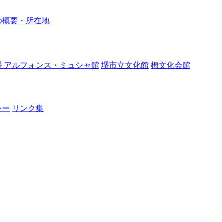
の概要・所在地
堺 アルフォンス・ミュシャ館
堺市立文化館
栂文化会館
シー
リンク集