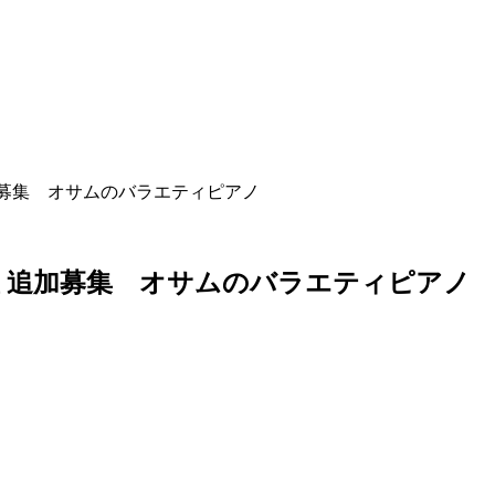
募集 オサムのバラエティピアノ
追
加
募
集
オ
サ
ム
の
バ
ラ
エ
テ
ィ
ピ
ア
ノ