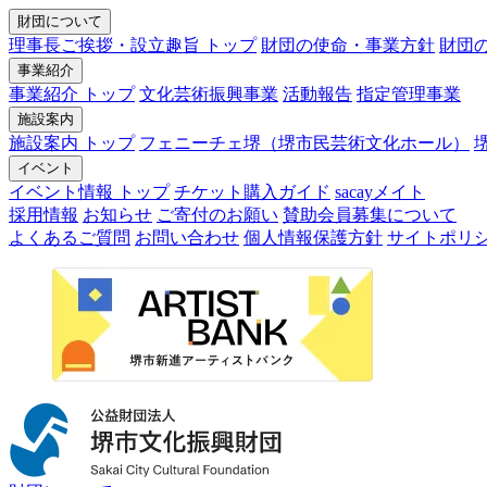
財団について
理事長ご挨拶・設立趣旨 トップ
財団の使命・事業方針
財団
事業紹介
事業紹介 トップ
文化芸術振興事業
活動報告
指定管理事業
施設案内
施設案内 トップ
フェニーチェ堺（堺市民芸術文化ホール）
イベント
イベント情報 トップ
チケット購入ガイド
sacayメイト
採用情報
お知らせ
ご寄付のお願い
賛助会員募集について
よくあるご質問
お問い合わせ
個人情報保護方針
サイトポリ