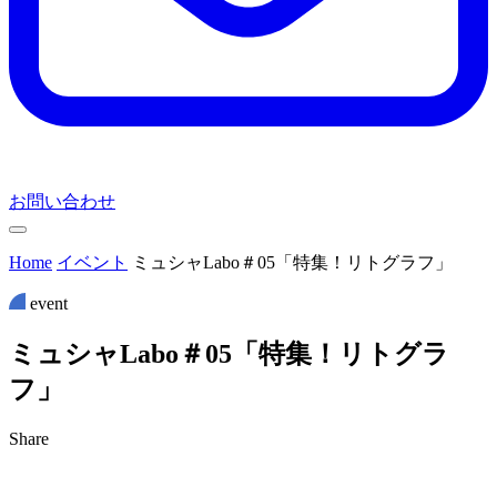
お問い合わせ
Home
イベント
ミュシャLabo＃05「特集！リトグラフ」
event
ミ
ュ
シ
ャ
L
a
b
o
＃
0
5
「
特
集
！
リ
ト
グ
ラ
フ
」
Share