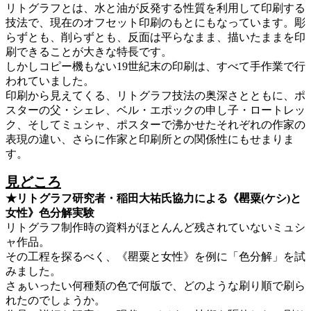
リトグラフとは、水と油が反発する性質を利用して印刷する
技法で、現在のオフセット印刷のもとにもなっています。彫
らずとも、削らずとも、反面は平らなまま、描いたままを印
刷できることが大きな特長です。
しかしコピー機もない19世紀末の印刷は、すべて手作業で行
われていました。
印刷から見えてくる、リトグラフ技法の奥深さとともに、ポ
スターの父・シェレ、ベル・エポックの申し子・ロートレッ
ク、そしてミュシャ、ポスターで沸かせたそれぞれの作家の
表現の違い、さらに作家と印刷所との関係性にもせまりま
す。
見どころ
★リトグラフ研究者・稲田大祐氏協力による
《
罌粟
(
ケシ
)
と
女性
》
色分解実験
リトグラフ制作時の資料がほとんんど残されていないミュシ
ャ作品。
その工程を探るべく、《罌粟と女性》を例に「色分解」を試
みました。
さぁいったい何種類の色で何版で、どのような刷り順で刷ら
れたのでしょうか。