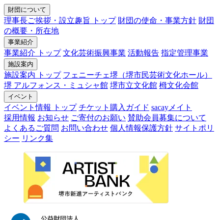
財団について
理事長ご挨拶・設立趣旨 トップ
財団の使命・事業方針
財団
の概要・所在地
事業紹介
事業紹介 トップ
文化芸術振興事業
活動報告
指定管理事業
施設案内
施設案内 トップ
フェニーチェ堺（堺市民芸術文化ホール）
堺 アルフォンス・ミュシャ館
堺市立文化館
栂文化会館
イベント
イベント情報 トップ
チケット購入ガイド
sacayメイト
採用情報
お知らせ
ご寄付のお願い
賛助会員募集について
よくあるご質問
お問い合わせ
個人情報保護方針
サイトポリ
シー
リンク集