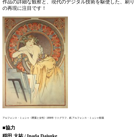
作品の詳細な観察と、現代のデジタル技術を駆使した、刷り
の再現に注目です！
アルフォンス・ミュシャ《罌粟と女性》1898年 リトグラフ、紙 アルフォンス・ミュシャ館蔵
■協力
稲田 大祐
/ I
nada Daisuke