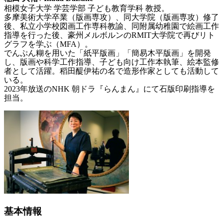
相模女子大学 学芸学部 子ども教育学科 教授。
多摩美術大学卒業（版画専攻）、同大学院（版画専攻）修了
後、私立小学校図画工作専科教諭、同附属幼稚園で絵画工作
指導を行った後、豪州メルボルンの
RMIT
大学院で再びリト
グラフを学ぶ（
MFA
）。
でんぷん糊を用いた「紙平版画」「簡易木平版画」を開発
し、版画や科学工作指導、子ども向け工作本執筆、絵本監修
者として活躍。稻田醍伊
祐
の名で造形作家としても活動して
いる。
2023
年放送の
NHK
朝ドラ『らんまん』にて石版印刷指導を
担当。
基本情報