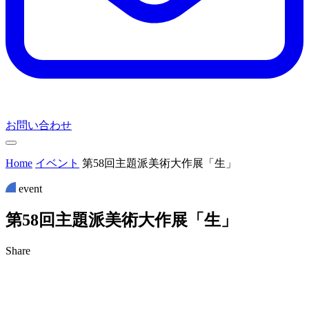
お問い合わせ
Home
イベント
第58回主題派美術大作展「生」
event
第
5
8
回
主
題
派
美
術
大
作
展
「
生
」
Share