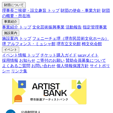
財団について
理事長ご挨拶・設立趣旨 トップ
財団の使命・事業方針
財団
の概要・所在地
事業紹介
事業紹介 トップ
文化芸術振興事業
活動報告
指定管理事業
施設案内
施設案内 トップ
フェニーチェ堺（堺市民芸術文化ホール）
堺 アルフォンス・ミュシャ館
堺市立文化館
栂文化会館
イベント
イベント情報 トップ
チケット購入ガイド
sacayメイト
採用情報
お知らせ
ご寄付のお願い
賛助会員募集について
よくあるご質問
お問い合わせ
個人情報保護方針
サイトポリ
シー
リンク集