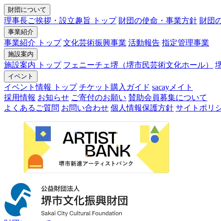
財団について
理事長ご挨拶・設立趣旨 トップ
財団の使命・事業方針
財団
事業紹介
事業紹介 トップ
文化芸術振興事業
活動報告
指定管理事業
施設案内
施設案内 トップ
フェニーチェ堺（堺市民芸術文化ホール）
イベント
イベント情報 トップ
チケット購入ガイド
sacayメイト
採用情報
お知らせ
ご寄付のお願い
賛助会員募集について
よくあるご質問
お問い合わせ
個人情報保護方針
サイトポリ