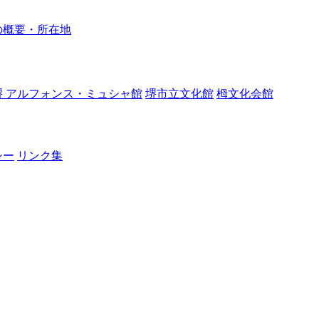
の概要・所在地
堺 アルフォンス・ミュシャ館
堺市立文化館
栂文化会館
シー
リンク集