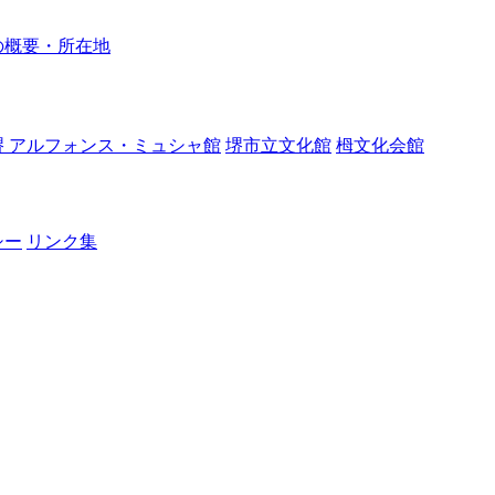
の概要・所在地
堺 アルフォンス・ミュシャ館
堺市立文化館
栂文化会館
シー
リンク集