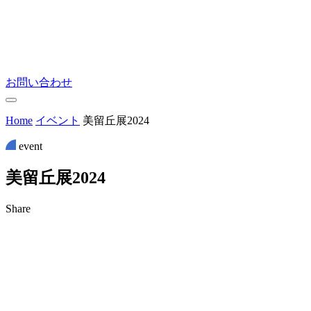
お問い合わせ
Home
イベント
美留丘展2024
event
美
留
丘
展
2
0
2
4
Share