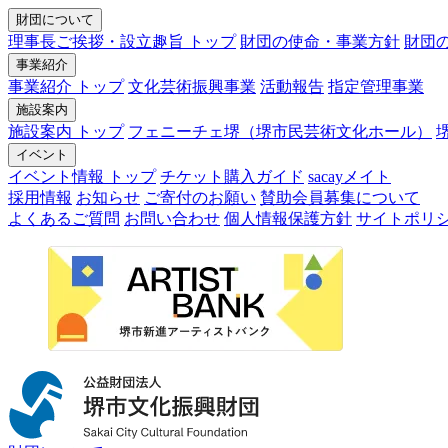
財団について
理事長ご挨拶・設立趣旨 トップ
財団の使命・事業方針
財団
事業紹介
事業紹介 トップ
文化芸術振興事業
活動報告
指定管理事業
施設案内
施設案内 トップ
フェニーチェ堺（堺市民芸術文化ホール）
イベント
イベント情報 トップ
チケット購入ガイド
sacayメイト
採用情報
お知らせ
ご寄付のお願い
賛助会員募集について
よくあるご質問
お問い合わせ
個人情報保護方針
サイトポリ