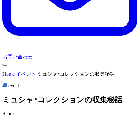
お問い合わせ
Home
イベント
ミュシャ･コレクションの収集秘話
event
ミ
ュ
シ
ャ
･
コ
レ
ク
シ
ョ
ン
の
収
集
秘
話
Share