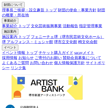
財団について
理事長ご挨拶・設立趣旨 トップ
財団の使命・事業方針
財団
の概要・所在地
事業紹介
事業紹介 トップ
文化芸術振興事業
活動報告
指定管理事業
施設案内
施設案内 トップ
フェニーチェ堺（堺市民芸術文化ホール）
堺 アルフォンス・ミュシャ館
堺市立文化館
栂文化会館
イベント
イベント情報 トップ
チケット購入ガイド
sacayメイト
採用情報
お知らせ
ご寄付のお願い
賛助会員募集について
よくあるご質問
お問い合わせ
個人情報保護方針
サイトポリ
シー
リンク集