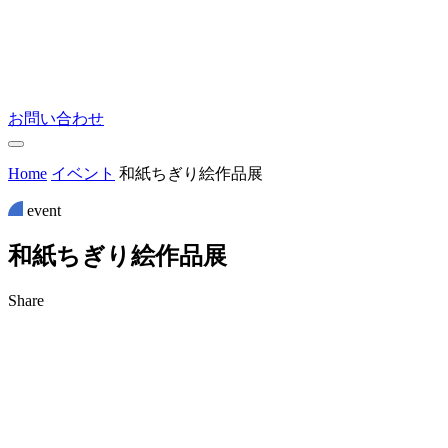
お問い合わせ
Home
イベント
和紙ちぎり絵作品展
event
和
紙
ち
ぎ
り
絵
作
品
展
Share