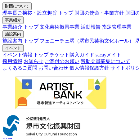
財団について
理事長ご挨拶・設立趣旨 トップ
財団の使命・事業方針
財団
事業紹介
事業紹介 トップ
文化芸術振興事業
活動報告
指定管理事業
施設案内
施設案内 トップ
フェニーチェ堺（堺市民芸術文化ホール）
イベント
イベント情報 トップ
チケット購入ガイド
sacayメイト
採用情報
お知らせ
ご寄付のお願い
賛助会員募集について
よくあるご質問
お問い合わせ
個人情報保護方針
サイトポリ