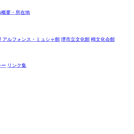
の概要・所在地
堺 アルフォンス・ミュシャ館
堺市立文化館
栂文化会館
シー
リンク集