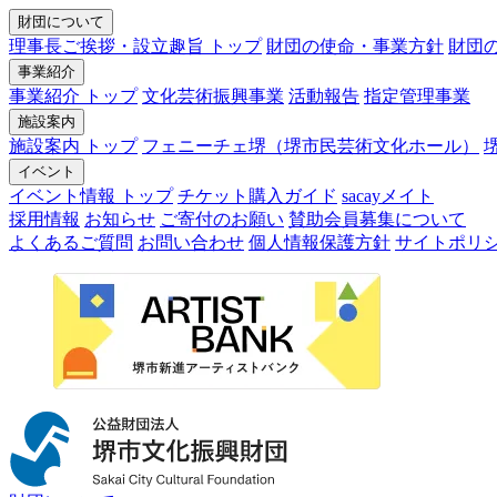
財団について
理事長ご挨拶・設立趣旨 トップ
財団の使命・事業方針
財団
事業紹介
事業紹介 トップ
文化芸術振興事業
活動報告
指定管理事業
施設案内
施設案内 トップ
フェニーチェ堺（堺市民芸術文化ホール）
イベント
イベント情報 トップ
チケット購入ガイド
sacayメイト
採用情報
お知らせ
ご寄付のお願い
賛助会員募集について
よくあるご質問
お問い合わせ
個人情報保護方針
サイトポリ