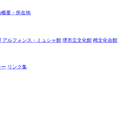
の概要・所在地
堺 アルフォンス・ミュシャ館
堺市立文化館
栂文化会館
シー
リンク集