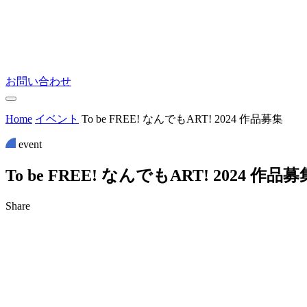
お問い合わせ
Home
イベント
To be FREE! なんでもART! 2024 作品募集
event
T
o
b
e
F
R
E
E
!
な
ん
で
も
A
R
T
!
2
0
2
4
作
品
募
Share