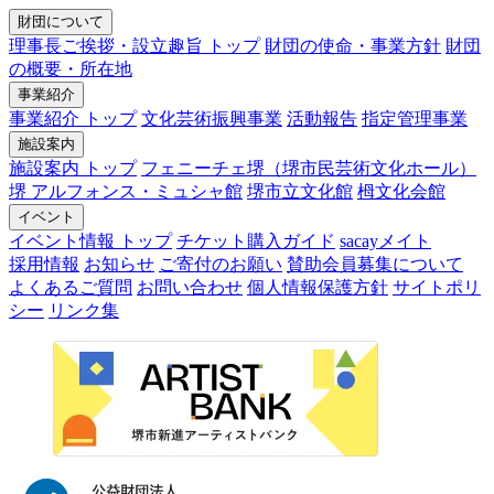
財団について
理事長ご挨拶・設立趣旨 トップ
財団の使命・事業方針
財団
の概要・所在地
事業紹介
事業紹介 トップ
文化芸術振興事業
活動報告
指定管理事業
施設案内
施設案内 トップ
フェニーチェ堺（堺市民芸術文化ホール）
堺 アルフォンス・ミュシャ館
堺市立文化館
栂文化会館
イベント
イベント情報 トップ
チケット購入ガイド
sacayメイト
採用情報
お知らせ
ご寄付のお願い
賛助会員募集について
よくあるご質問
お問い合わせ
個人情報保護方針
サイトポリ
シー
リンク集