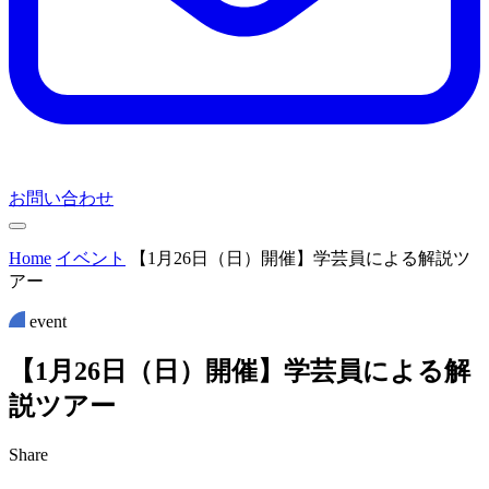
お問い合わせ
Home
イベント
【1月26日（日）開催】学芸員による解説ツ
アー
event
【
1
月
2
6
日
（
日
）
開
催
】
学
芸
員
に
よ
る
解
説
ツ
ア
ー
Share