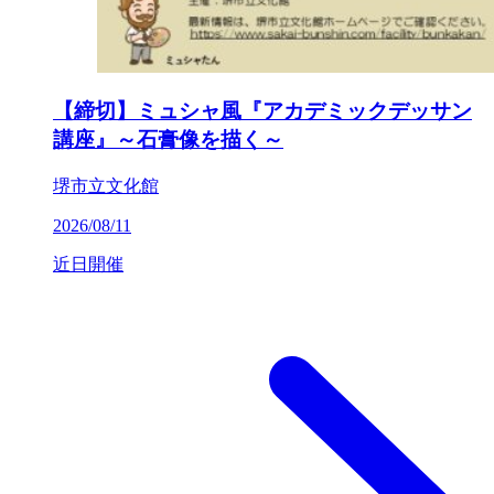
【締切】ミュシャ風『アカデミックデッサン
講座』～石膏像を描く～
堺市立文化館
2026/08/11
近日開催