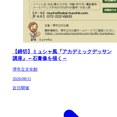
【締切】ミュシャ風『アカデミックデッサン
講座』～石膏像を描く～
堺市立文化館
2026/08/11
近日開催