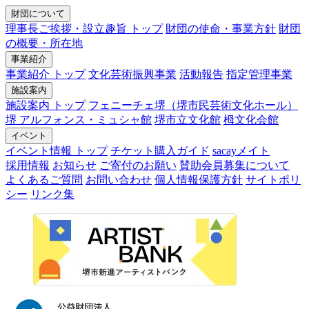
財団について
理事長ご挨拶・設立趣旨 トップ
財団の使命・事業方針
財団
の概要・所在地
事業紹介
事業紹介 トップ
文化芸術振興事業
活動報告
指定管理事業
施設案内
施設案内 トップ
フェニーチェ堺（堺市民芸術文化ホール）
堺 アルフォンス・ミュシャ館
堺市立文化館
栂文化会館
イベント
イベント情報 トップ
チケット購入ガイド
sacayメイト
採用情報
お知らせ
ご寄付のお願い
賛助会員募集について
よくあるご質問
お問い合わせ
個人情報保護方針
サイトポリ
シー
リンク集