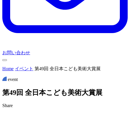
お問い合わせ
Home
イベント
第49回 全日本こども美術大賞展
event
第
4
9
回
全
日
本
こ
ど
も
美
術
大
賞
展
Share