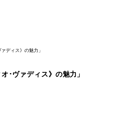
ヴァディス》の魅力」
ク
オ
･
ヴ
ァ
デ
ィ
ス
》
の
魅
力
」