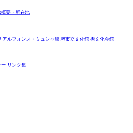
の概要・所在地
堺 アルフォンス・ミュシャ館
堺市立文化館
栂文化会館
シー
リンク集