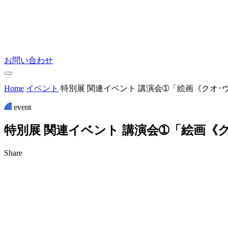
お問い合わせ
Home
イベント
特別展 関連イベント 講演会➀「絵画《クオ･
event
特
別
展
関
連
イ
ベ
ン
ト
講
演
会
➀
「
絵
画
《
Share