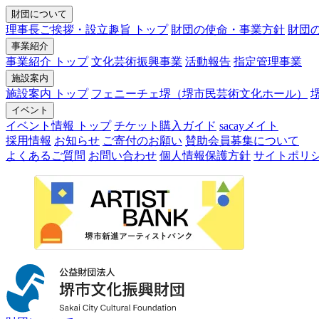
財団について
理事長ご挨拶・設立趣旨 トップ
財団の使命・事業方針
財団
事業紹介
事業紹介 トップ
文化芸術振興事業
活動報告
指定管理事業
施設案内
施設案内 トップ
フェニーチェ堺（堺市民芸術文化ホール）
イベント
イベント情報 トップ
チケット購入ガイド
sacayメイト
採用情報
お知らせ
ご寄付のお願い
賛助会員募集について
よくあるご質問
お問い合わせ
個人情報保護方針
サイトポリ