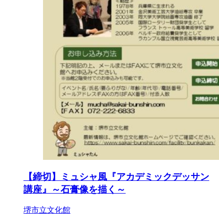
【締切】ミュシャ風『アカデミックデッサン
講座』～石膏像を描く～
堺市立文化館