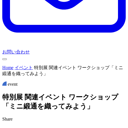
お問い合わせ
Home
イベント
特別展 関連イベント ワークショップ「ミニ
緞通を織ってみよう」
event
特
別
展
関
連
イ
ベ
ン
ト
ワ
ー
ク
シ
ョ
ッ
プ
「
ミ
ニ
緞
通
を
織
っ
て
み
よ
う
」
Share