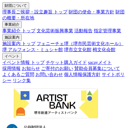
財団について
理事長ご挨拶・設立趣旨 トップ
財団の使命・事業方針
財団
の概要・所在地
事業紹介
事業紹介 トップ
文化芸術振興事業
活動報告
指定管理事業
施設案内
施設案内 トップ
フェニーチェ堺（堺市民芸術文化ホール）
堺 アルフォンス・ミュシャ館
堺市立文化館
栂文化会館
イベント
イベント情報 トップ
チケット購入ガイド
sacayメイト
採用情報
お知らせ
ご寄付のお願い
賛助会員募集について
よくあるご質問
お問い合わせ
個人情報保護方針
サイトポリ
シー
リンク集