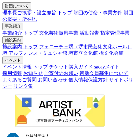
財団について
理事長ご挨拶・設立趣旨 トップ
財団の使命・事業方針
財団
の概要・所在地
事業紹介
事業紹介 トップ
文化芸術振興事業
活動報告
指定管理事業
施設案内
施設案内 トップ
フェニーチェ堺（堺市民芸術文化ホール）
堺 アルフォンス・ミュシャ館
堺市立文化館
栂文化会館
イベント
イベント情報 トップ
チケット購入ガイド
sacayメイト
採用情報
お知らせ
ご寄付のお願い
賛助会員募集について
よくあるご質問
お問い合わせ
個人情報保護方針
サイトポリ
シー
リンク集