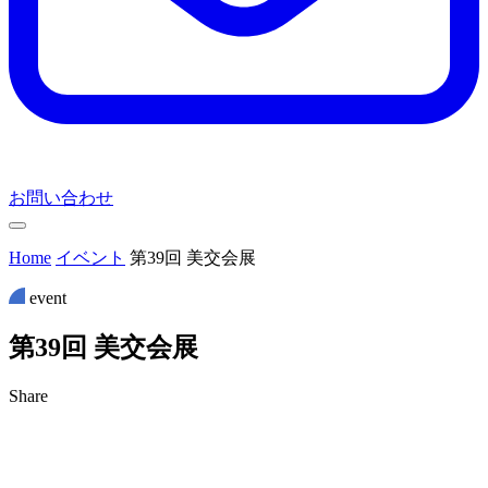
お問い合わせ
Home
イベント
第39回 美交会展
event
第
3
9
回
美
交
会
展
Share