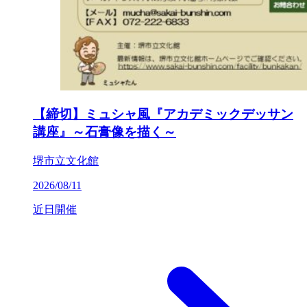
【締切】ミュシャ風『アカデミックデッサン
講座』～石膏像を描く～
堺市立文化館
2026/08/11
近日開催