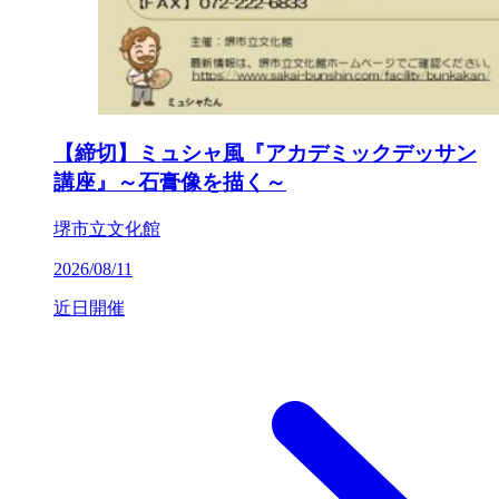
【締切】ミュシャ風『アカデミックデッサン
講座』～石膏像を描く～
堺市立文化館
2026/08/11
近日開催