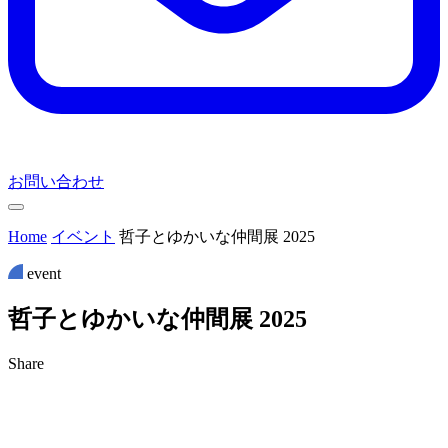
お問い合わせ
Home
イベント
哲子とゆかいな仲間展 2025
event
哲
子
と
ゆ
か
い
な
仲
間
展
2
0
2
5
Share