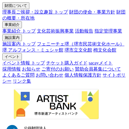
財団について
理事長ご挨拶・設立趣旨 トップ
財団の使命・事業方針
財団
の概要・所在地
事業紹介
事業紹介 トップ
文化芸術振興事業
活動報告
指定管理事業
施設案内
施設案内 トップ
フェニーチェ堺（堺市民芸術文化ホール）
堺 アルフォンス・ミュシャ館
堺市立文化館
栂文化会館
イベント
イベント情報 トップ
チケット購入ガイド
sacayメイト
採用情報
お知らせ
ご寄付のお願い
賛助会員募集について
よくあるご質問
お問い合わせ
個人情報保護方針
サイトポリ
シー
リンク集