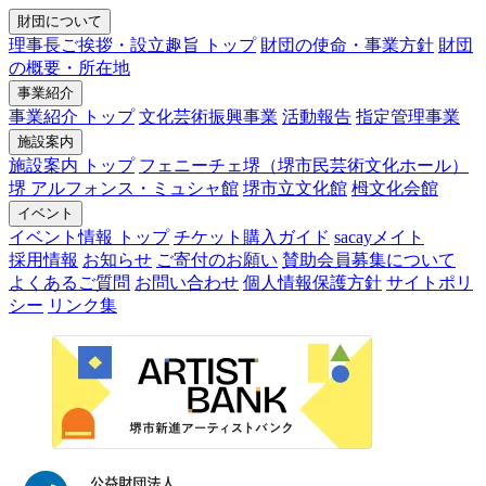
財団について
理事長ご挨拶・設立趣旨 トップ
財団の使命・事業方針
財団
の概要・所在地
事業紹介
事業紹介 トップ
文化芸術振興事業
活動報告
指定管理事業
施設案内
施設案内 トップ
フェニーチェ堺（堺市民芸術文化ホール）
堺 アルフォンス・ミュシャ館
堺市立文化館
栂文化会館
イベント
イベント情報 トップ
チケット購入ガイド
sacayメイト
採用情報
お知らせ
ご寄付のお願い
賛助会員募集について
よくあるご質問
お問い合わせ
個人情報保護方針
サイトポリ
シー
リンク集