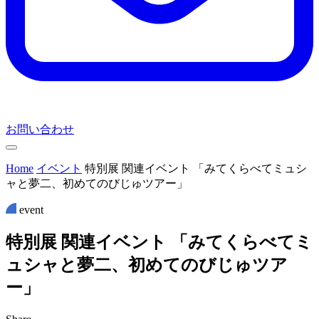
お問い合わせ
Home
イベント
特別展 関連イベント 「みてくらべてミュシ
ャと夢二、初めてのびじゅツアー」
event
特
別
展
関
連
イ
ベ
ン
ト
「
み
て
く
ら
べ
て
ミ
ュ
シ
ャ
と
夢
二
、
初
め
て
の
び
じ
ゅ
ツ
ア
ー
」