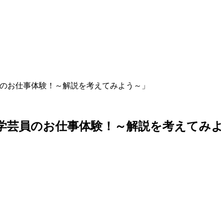
員のお仕事体験！～解説を考えてみよう～」
学
芸
員
の
お
仕
事
体
験
！
～
解
説
を
考
え
て
み