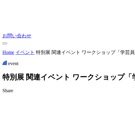
お問い合わせ
Home
イベント
特別展 関連イベント ワークショップ「学芸
event
特
別
展
関
連
イ
ベ
ン
ト
ワ
ー
ク
シ
ョ
ッ
プ
「
Share