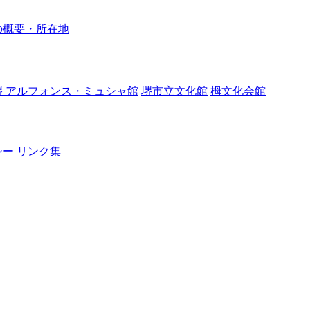
の概要・所在地
堺 アルフォンス・ミュシャ館
堺市立文化館
栂文化会館
シー
リンク集