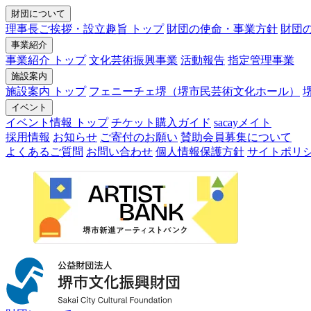
財団について
理事長ご挨拶・設立趣旨 トップ
財団の使命・事業方針
財団
事業紹介
事業紹介 トップ
文化芸術振興事業
活動報告
指定管理事業
施設案内
施設案内 トップ
フェニーチェ堺（堺市民芸術文化ホール）
イベント
イベント情報 トップ
チケット購入ガイド
sacayメイト
採用情報
お知らせ
ご寄付のお願い
賛助会員募集について
よくあるご質問
お問い合わせ
個人情報保護方針
サイトポリ