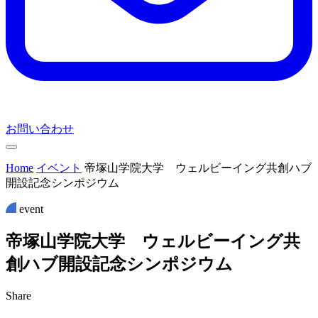
お問い合わせ
Home
イベント
帝塚山学院大学 ウェルビーイング共創ハブ
開設記念シンポジウム
event
帝
塚
山
学
院
大
学
ウ
ェ
ル
ビ
ー
イ
ン
グ
共
創
ハ
ブ
開
設
記
念
シ
ン
ポ
ジ
ウ
ム
Share