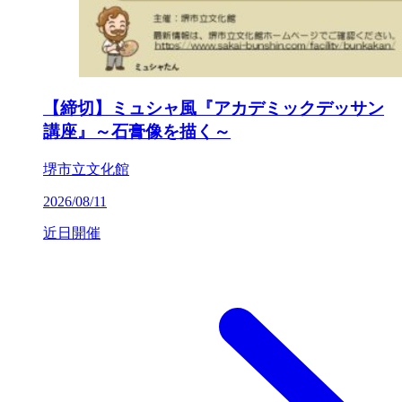
【締切】ミュシャ風『アカデミックデッサン
講座』～石膏像を描く～
堺市立文化館
2026/08/11
近日開催