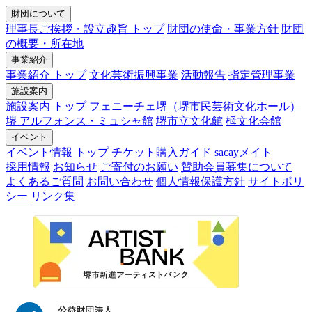
財団について
理事長ご挨拶・設立趣旨 トップ
財団の使命・事業方針
財団
の概要・所在地
事業紹介
事業紹介 トップ
文化芸術振興事業
活動報告
指定管理事業
施設案内
施設案内 トップ
フェニーチェ堺（堺市民芸術文化ホール）
堺 アルフォンス・ミュシャ館
堺市立文化館
栂文化会館
イベント
イベント情報 トップ
チケット購入ガイド
sacayメイト
採用情報
お知らせ
ご寄付のお願い
賛助会員募集について
よくあるご質問
お問い合わせ
個人情報保護方針
サイトポリ
シー
リンク集