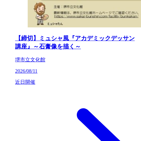
【締切】ミュシャ風『アカデミックデッサン
講座』～石膏像を描く～
堺市立文化館
2026/08/11
近日開催