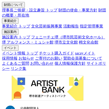
財団について
理事長ご挨拶・設立趣旨 トップ
財団の使命・事業方針
財団
の概要・所在地
事業紹介
事業紹介 トップ
文化芸術振興事業
活動報告
指定管理事業
施設案内
施設案内 トップ
フェニーチェ堺（堺市民芸術文化ホール）
堺 アルフォンス・ミュシャ館
堺市立文化館
栂文化会館
イベント
イベント情報 トップ
チケット購入ガイド
sacayメイト
採用情報
お知らせ
ご寄付のお願い
賛助会員募集について
よくあるご質問
お問い合わせ
個人情報保護方針
サイトポリ
シー
リンク集