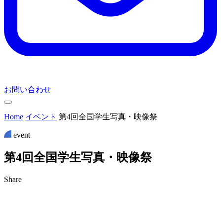
お問い合わせ
Home
イベント
第4回全国学生写真・映像祭
event
第
4
回
全
国
学
生
写
真
・
映
像
祭
Share