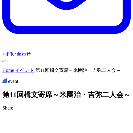
お問い合わせ
Home
イベント
第11回栂文寄席～米團治・吉弥二人会～
event
第
1
1
回
栂
文
寄
席
～
米
團
治
・
吉
弥
二
人
会
～
Share