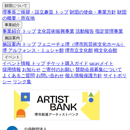
財団について
理事長ご挨拶・設立趣旨 トップ
財団の使命・事業方針
財団
の概要・所在地
事業紹介
事業紹介 トップ
文化芸術振興事業
活動報告
指定管理事業
施設案内
施設案内 トップ
フェニーチェ堺（堺市民芸術文化ホール）
堺 アルフォンス・ミュシャ館
堺市立文化館
栂文化会館
イベント
イベント情報 トップ
チケット購入ガイド
sacayメイト
採用情報
お知らせ
ご寄付のお願い
賛助会員募集について
よくあるご質問
お問い合わせ
個人情報保護方針
サイトポリ
シー
リンク集