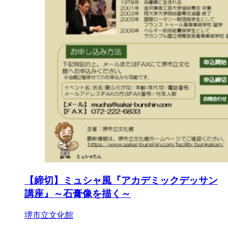
【締切】ミュシャ風『アカデミックデッサン
講座』～石膏像を描く～
堺市立文化館