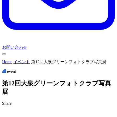
お問い合わせ
Home
イベント
第12回大泉グリーンフォトクラブ写真展
event
第
1
2
回
大
泉
グ
リ
ー
ン
フ
ォ
ト
ク
ラ
ブ
写
真
展
Share