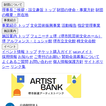
財団について
理事長ご挨拶・設立趣旨 トップ
財団の使命・事業方針
財団
の概要・所在地
事業紹介
事業紹介 トップ
文化芸術振興事業
活動報告
指定管理事業
施設案内
施設案内 トップ
フェニーチェ堺（堺市民芸術文化ホール）
堺 アルフォンス・ミュシャ館
堺市立文化館
栂文化会館
イベント
イベント情報 トップ
チケット購入ガイド
sacayメイト
採用情報
お知らせ
ご寄付のお願い
賛助会員募集について
よくあるご質問
お問い合わせ
個人情報保護方針
サイトポリ
シー
リンク集