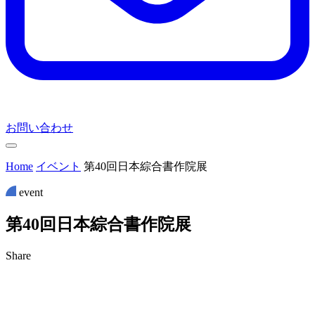
お問い合わせ
Home
イベント
第40回日本綜合書作院展
event
第
4
0
回
日
本
綜
合
書
作
院
展
Share