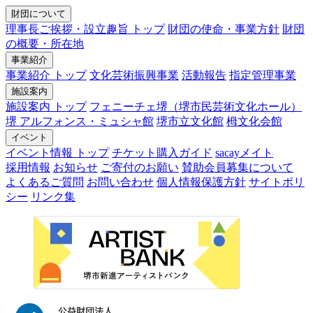
財団について
理事長ご挨拶・設立趣旨 トップ
財団の使命・事業方針
財団
の概要・所在地
事業紹介
事業紹介 トップ
文化芸術振興事業
活動報告
指定管理事業
施設案内
施設案内 トップ
フェニーチェ堺（堺市民芸術文化ホール）
堺 アルフォンス・ミュシャ館
堺市立文化館
栂文化会館
イベント
イベント情報 トップ
チケット購入ガイド
sacayメイト
採用情報
お知らせ
ご寄付のお願い
賛助会員募集について
よくあるご質問
お問い合わせ
個人情報保護方針
サイトポリ
シー
リンク集