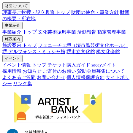
財団について
理事長ご挨拶・設立趣旨 トップ
財団の使命・事業方針
財団
の概要・所在地
事業紹介
事業紹介 トップ
文化芸術振興事業
活動報告
指定管理事業
施設案内
施設案内 トップ
フェニーチェ堺（堺市民芸術文化ホール）
堺 アルフォンス・ミュシャ館
堺市立文化館
栂文化会館
イベント
イベント情報 トップ
チケット購入ガイド
sacayメイト
採用情報
お知らせ
ご寄付のお願い
賛助会員募集について
よくあるご質問
お問い合わせ
個人情報保護方針
サイトポリ
シー
リンク集