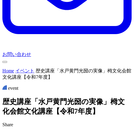
お問い合わせ
Home
イベント
歴史講座「水戸黄門光圀の実像」栂文化会館
文化講座【令和7年度】
event
歴
史
講
座
「
水
戸
黄
門
光
圀
の
実
像
」
栂
文
化
会
館
文
化
講
座
【
令
和
7
年
度
】
Share