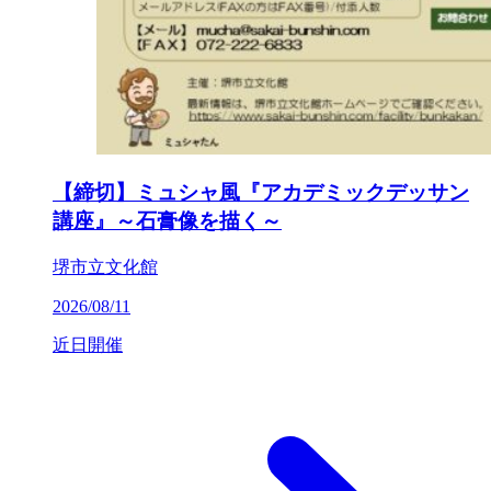
【締切】ミュシャ風『アカデミックデッサン
講座』～石膏像を描く～
堺市立文化館
2026/08/11
近日開催