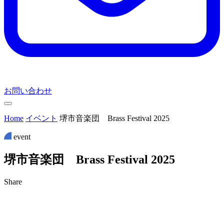
お問い合わせ
Home
イベント
堺市音楽団 Brass Festival 2025
event
堺
市
音
楽
団
B
r
a
s
s
F
e
s
t
i
v
a
l
2
0
2
5
Share