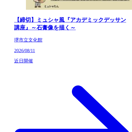
【締切】ミュシャ風『アカデミックデッサン
講座』～石膏像を描く～
堺市立文化館
2026/08/11
近日開催