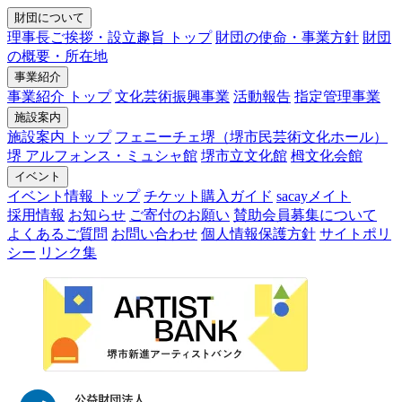
財団について
理事長ご挨拶・設立趣旨 トップ
財団の使命・事業方針
財団
の概要・所在地
事業紹介
事業紹介 トップ
文化芸術振興事業
活動報告
指定管理事業
施設案内
施設案内 トップ
フェニーチェ堺（堺市民芸術文化ホール）
堺 アルフォンス・ミュシャ館
堺市立文化館
栂文化会館
イベント
イベント情報 トップ
チケット購入ガイド
sacayメイト
採用情報
お知らせ
ご寄付のお願い
賛助会員募集について
よくあるご質問
お問い合わせ
個人情報保護方針
サイトポリ
シー
リンク集