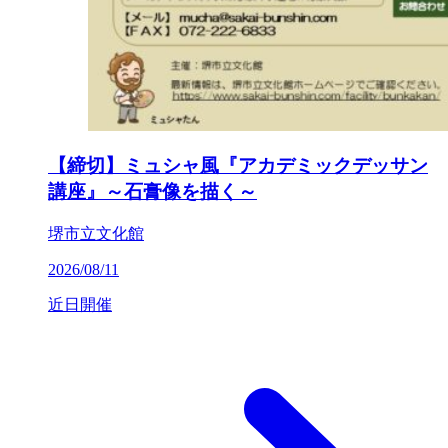
【締切】ミュシャ風『アカデミックデッサン
講座』～石膏像を描く～
堺市立文化館
2026/08/11
近日開催