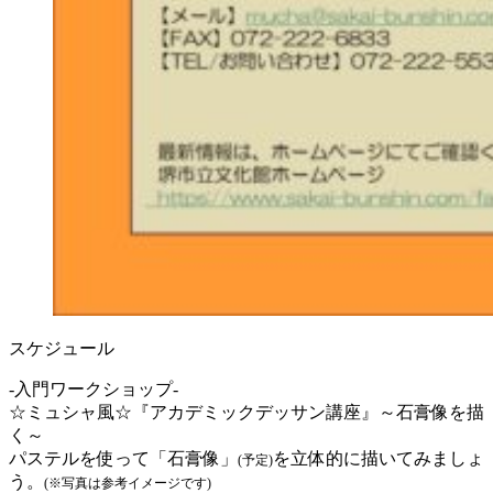
スケジュール
-入門ワークショップ-
☆ミュシャ風☆『アカデミックデッサン講座』～石膏像を描
く～
パステルを使って「石膏像」
を立体的に描いてみましょ
(
予定
)
う。
(
※写真は参考イメージです
)