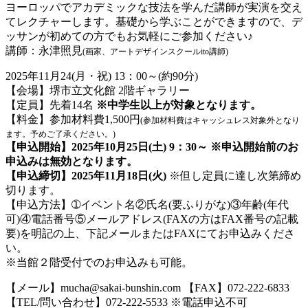
ヨーロッパでアカデミックな技法を学んだ講師が実演を交え
てレクチャーします。基礎から学ぶことができますので、デ
ッサンが初めての方でもお気軽にご参加ください♪
講師：永津照見
(画家、アートデザインスクールito講師)
2025年11月24(月・祝) 13：00～(約90分)
【会場】堺市立文化館 2階ギャラリー
【定員】先着14名
※中学生以上が対象となります。
【料金】参加材料費1,500円
(参加材料費はキャッシュレス対象外となり
ます。予めご了承ください。)
【申込開始】2025年10月25日(土) 9：30～ ※申込開始前のお
申込みは無効となります。
【申込締切】2025年11月18
日(火)
※但し定員に達し次第締め
切ります。
【申込方法】➀イベント名②氏名(要ふりがな)③年齢(年代
可)④電話番号⑤メールアドレス(FAXの方はFAX番号の記載
要)を明記の上、下記メールまたはFAXにてお申込みくださ
い。
※当館２階受付でのお申込みも可能。
【メール】mucha@sakai-bunshin.com 【FAX】072-222-6833
【TEL/問い合わせ】072-222-5533 ※電話申込不可