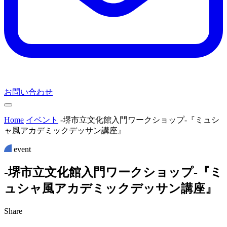
お問い合わせ
Home
イベント
-堺市立文化館入門ワークショップ-『ミュシ
ャ風アカデミックデッサン講座』
event
-
堺
市
立
文
化
館
入
門
ワ
ー
ク
シ
ョ
ッ
プ
-
『
ミ
ュ
シ
ャ
風
ア
カ
デ
ミ
ッ
ク
デ
ッ
サ
ン
講
座
』
Share