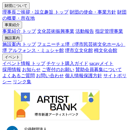
財団について
理事長ご挨拶・設立趣旨 トップ
財団の使命・事業方針
財団
の概要・所在地
事業紹介
事業紹介 トップ
文化芸術振興事業
活動報告
指定管理事業
施設案内
施設案内 トップ
フェニーチェ堺（堺市民芸術文化ホール）
堺 アルフォンス・ミュシャ館
堺市立文化館
栂文化会館
イベント
イベント情報 トップ
チケット購入ガイド
sacayメイト
採用情報
お知らせ
ご寄付のお願い
賛助会員募集について
よくあるご質問
お問い合わせ
個人情報保護方針
サイトポリ
シー
リンク集