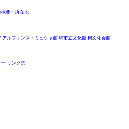
の概要・所在地
堺 アルフォンス・ミュシャ館
堺市立文化館
栂文化会館
シー
リンク集