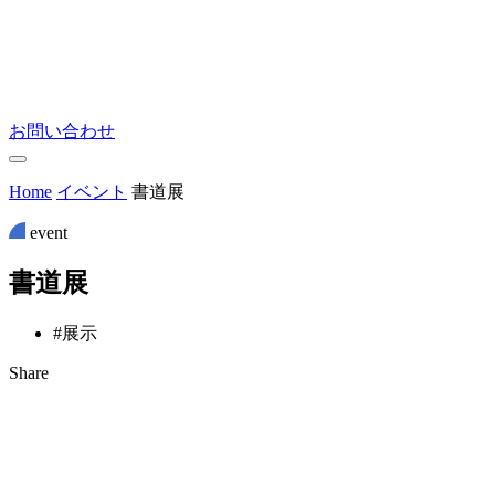
お問い合わせ
Home
イベント
書道展
event
書
道
展
#展示
Share