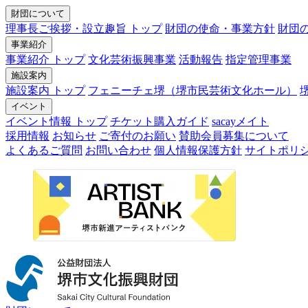
財団について
理事長ご挨拶・設立趣旨 トップ
財団の使命・事業方針
財団
事業紹介
事業紹介 トップ
文化芸術振興事業
活動報告
指定管理事業
施設案内
施設案内 トップ
フェニーチェ堺（堺市民芸術文化ホール）
イベント
イベント情報 トップ
チケット購入ガイド
sacayメイト
採用情報
お知らせ
ご寄付のお願い
賛助会員募集について
よくあるご質問
お問い合わせ
個人情報保護方針
サイトポリ