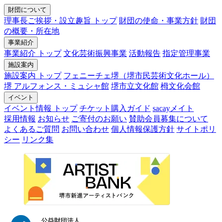
財団について
理事長ご挨拶・設立趣旨 トップ
財団の使命・事業方針
財団
の概要・所在地
事業紹介
事業紹介 トップ
文化芸術振興事業
活動報告
指定管理事業
施設案内
施設案内 トップ
フェニーチェ堺（堺市民芸術文化ホール）
堺 アルフォンス・ミュシャ館
堺市立文化館
栂文化会館
イベント
イベント情報 トップ
チケット購入ガイド
sacayメイト
採用情報
お知らせ
ご寄付のお願い
賛助会員募集について
よくあるご質問
お問い合わせ
個人情報保護方針
サイトポリ
シー
リンク集