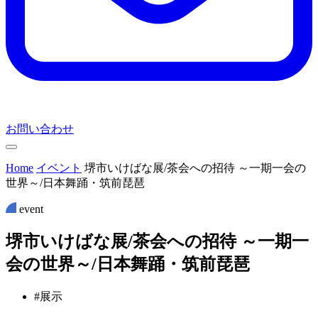
お問い合わせ
Home
イベント
堺市いけばな展/茶会への招待 ～一期一会の
世界～/日本舞踊・筑前琵琶
event
堺
市
い
け
ば
な
展
/
茶
会
へ
の
招
待
～
一
期
一
会
の
世
界
～
/
日
本
舞
踊
・
筑
前
琵
琶
#展示