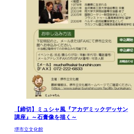
【締切】ミュシャ風『アカデミックデッサン
講座』～石膏像を描く～
堺市立文化館