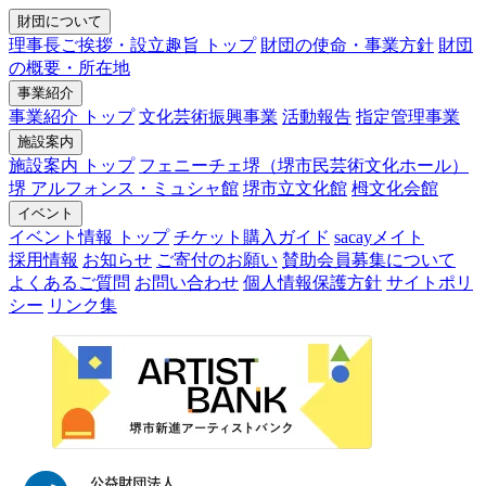
財団について
理事長ご挨拶・設立趣旨 トップ
財団の使命・事業方針
財団
の概要・所在地
事業紹介
事業紹介 トップ
文化芸術振興事業
活動報告
指定管理事業
施設案内
施設案内 トップ
フェニーチェ堺（堺市民芸術文化ホール）
堺 アルフォンス・ミュシャ館
堺市立文化館
栂文化会館
イベント
イベント情報 トップ
チケット購入ガイド
sacayメイト
採用情報
お知らせ
ご寄付のお願い
賛助会員募集について
よくあるご質問
お問い合わせ
個人情報保護方針
サイトポリ
シー
リンク集