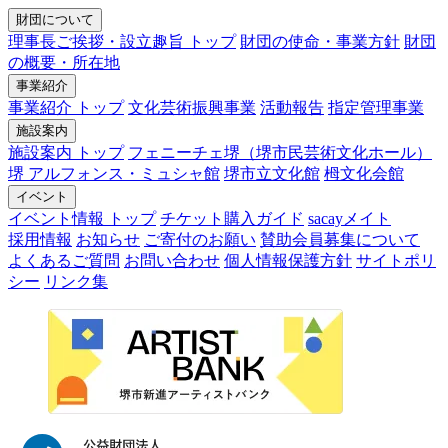
財団について
理事長ご挨拶・設立趣旨 トップ
財団の使命・事業方針
財団
の概要・所在地
事業紹介
事業紹介 トップ
文化芸術振興事業
活動報告
指定管理事業
施設案内
施設案内 トップ
フェニーチェ堺（堺市民芸術文化ホール）
堺 アルフォンス・ミュシャ館
堺市立文化館
栂文化会館
イベント
イベント情報 トップ
チケット購入ガイド
sacayメイト
採用情報
お知らせ
ご寄付のお願い
賛助会員募集について
よくあるご質問
お問い合わせ
個人情報保護方針
サイトポリ
シー
リンク集