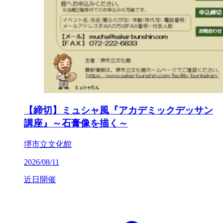
【締切】ミュシャ風『アカデミックデッサン
講座』～石膏像を描く～
堺市立文化館
2026/08/11
近日開催