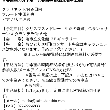
☆各回約50分予定 ☆各回80名様(先着申込順)
クラリネット/狩谷日向
フルート/中田莉央
ピアノ/大同理紗
【予定曲目】クリスマスメドレー、生命の奇跡、C.サン＝サ
ーンス タランテラOp.6 他
【会 場】堺市立文化館 ３F ギャラリー
【料 金】おひとり300円(コンサート料金はキャッシュレ
ス対象外となります。予めご了承ください。)
※ミュシャ館観覧時には別途観覧料が必要で
す。
【申込方法】ご希望の時間/申込者名(要ふりがな)/電話番号/
参加人数/メールアドレス(FAXの方はFA
X番号)を明記の上、下記メールまたはFAXに
てお申込みください。※当館２階受付でのお申込
みも可能。
【申込締切】12/19(金) 但し、定員に達し次第締め切りま
す。
【メール】mucha@sakai-bunshin.com
【FAX】072-222-6833