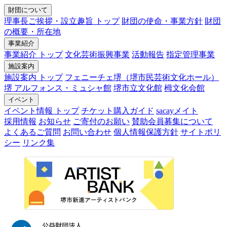
財団について
理事長ご挨拶・設立趣旨 トップ
財団の使命・事業方針
財団
の概要・所在地
事業紹介
事業紹介 トップ
文化芸術振興事業
活動報告
指定管理事業
施設案内
施設案内 トップ
フェニーチェ堺（堺市民芸術文化ホール）
堺 アルフォンス・ミュシャ館
堺市立文化館
栂文化会館
イベント
イベント情報 トップ
チケット購入ガイド
sacayメイト
採用情報
お知らせ
ご寄付のお願い
賛助会員募集について
よくあるご質問
お問い合わせ
個人情報保護方針
サイトポリ
シー
リンク集