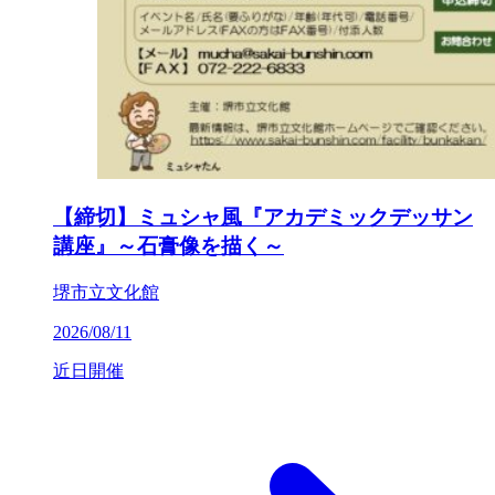
【締切】ミュシャ風『アカデミックデッサン
講座』～石膏像を描く～
堺市立文化館
2026/08/11
近日開催