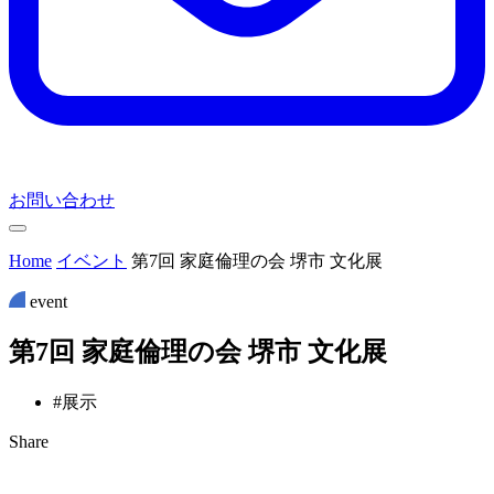
お問い合わせ
Home
イベント
第7回 家庭倫理の会 堺市 文化展
event
第
7
回
家
庭
倫
理
の
会
堺
市
文
化
展
#展示
Share