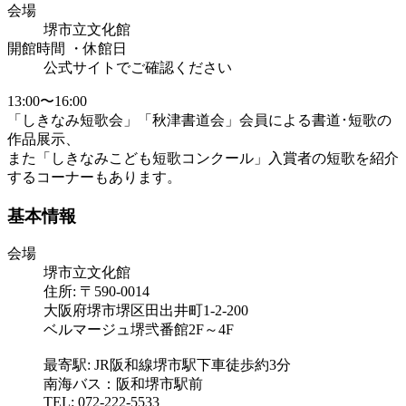
会場
堺市立文化館
開館時間 ・休館日
公式サイトでご確認ください
13:00〜16:00
「しきなみ短歌会」「秋津書道会」会員による書道･短歌の
作品展示、
また「しきなみこども短歌コンクール」入賞者の短歌を紹介
するコーナーもあります。
基本情報
会場
堺市立文化館
住所: 〒590-0014
大阪府堺市堺区田出井町1-2-200
ベルマージュ堺弐番館2F～4F
最寄駅: JR阪和線堺市駅下車徒歩約3分
南海バス：阪和堺市駅前
TEL: 072-222-5533