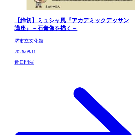
【締切】ミュシャ風『アカデミックデッサン
講座』～石膏像を描く～
堺市立文化館
2026/08/11
近日開催