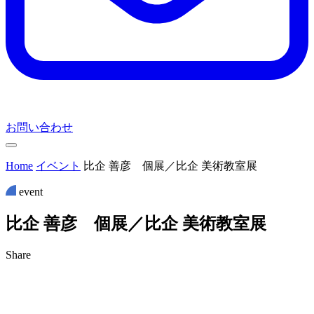
お問い合わせ
Home
イベント
比企 善彦 個展／比企 美術教室展
event
比
企
善
彦
個
展
／
比
企
美
術
教
室
展
Share