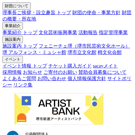
財団について
理事長ご挨拶・設立趣旨 トップ
財団の使命・事業方針
財団
の概要・所在地
事業紹介
事業紹介 トップ
文化芸術振興事業
活動報告
指定管理事業
施設案内
施設案内 トップ
フェニーチェ堺（堺市民芸術文化ホール）
堺 アルフォンス・ミュシャ館
堺市立文化館
栂文化会館
イベント
イベント情報 トップ
チケット購入ガイド
sacayメイト
採用情報
お知らせ
ご寄付のお願い
賛助会員募集について
よくあるご質問
お問い合わせ
個人情報保護方針
サイトポリ
シー
リンク集