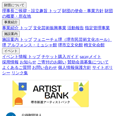
財団について
理事長ご挨拶・設立趣旨 トップ
財団の使命・事業方針
財団
の概要・所在地
事業紹介
事業紹介 トップ
文化芸術振興事業
活動報告
指定管理事業
施設案内
施設案内 トップ
フェニーチェ堺（堺市民芸術文化ホール）
堺 アルフォンス・ミュシャ館
堺市立文化館
栂文化会館
イベント
イベント情報 トップ
チケット購入ガイド
sacayメイト
採用情報
お知らせ
ご寄付のお願い
賛助会員募集について
よくあるご質問
お問い合わせ
個人情報保護方針
サイトポリ
シー
リンク集