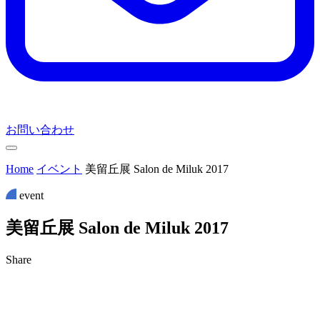
お問い合わせ
Home
イベント
美留丘展 Salon de Miluk 2017
event
美
留
丘
展
S
a
l
o
n
d
e
M
i
l
u
k
2
0
1
7
Share