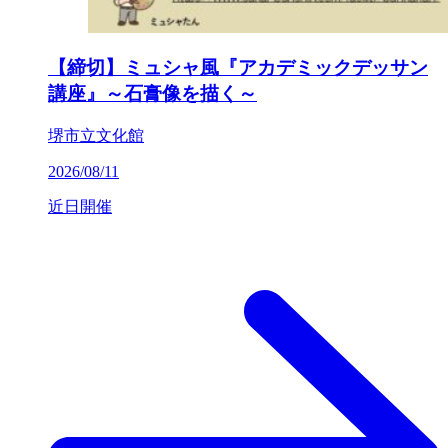
【締切】ミュシャ風『アカデミックデッサン
講座』～石膏像を描く～
堺市立文化館
2026/08/11
近日開催