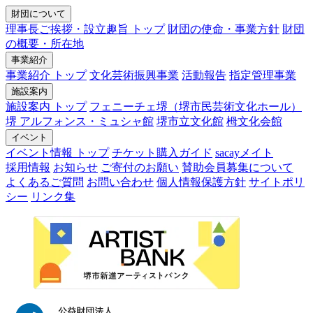
財団について
理事長ご挨拶・設立趣旨 トップ
財団の使命・事業方針
財団
の概要・所在地
事業紹介
事業紹介 トップ
文化芸術振興事業
活動報告
指定管理事業
施設案内
施設案内 トップ
フェニーチェ堺（堺市民芸術文化ホール）
堺 アルフォンス・ミュシャ館
堺市立文化館
栂文化会館
イベント
イベント情報 トップ
チケット購入ガイド
sacayメイト
採用情報
お知らせ
ご寄付のお願い
賛助会員募集について
よくあるご質問
お問い合わせ
個人情報保護方針
サイトポリ
シー
リンク集