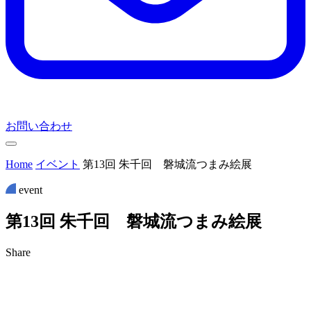
お問い合わせ
Home
イベント
第13回 朱千回 磐城流つまみ絵展
event
第
1
3
回
朱
千
回
磐
城
流
つ
ま
み
絵
展
Share