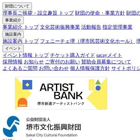
財団について
理事長ご挨拶・設立趣旨 トップ
財団の使命・事業方針
財団
事業紹介
事業紹介 トップ
文化芸術振興事業
活動報告
指定管理事業
施設案内
施設案内 トップ
フェニーチェ堺（堺市民芸術文化ホール）
イベント
イベント情報 トップ
チケット購入ガイド
sacayメイト
採用情報
お知らせ
ご寄付のお願い
賛助会員募集について
よくあるご質問
お問い合わせ
個人情報保護方針
サイトポリ