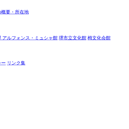
の概要・所在地
堺 アルフォンス・ミュシャ館
堺市立文化館
栂文化会館
シー
リンク集