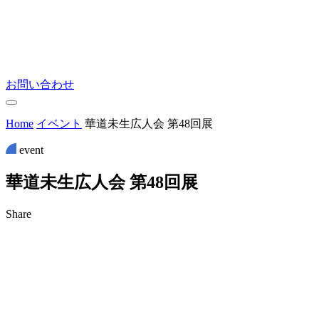
お問い合わせ
Home
イベント
華道未生広人会 第48回展
event
華
道
未
生
広
人
会
第
4
8
回
展
Share