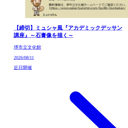
【締切】ミュシャ風『アカデミックデッサン
講座』～石膏像を描く～
堺市立文化館
2026/08/11
近日開催