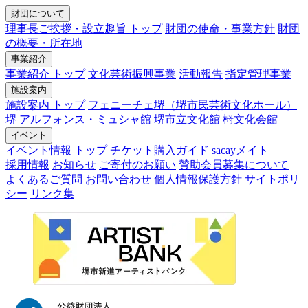
財団について
理事長ご挨拶・設立趣旨 トップ
財団の使命・事業方針
財団
の概要・所在地
事業紹介
事業紹介 トップ
文化芸術振興事業
活動報告
指定管理事業
施設案内
施設案内 トップ
フェニーチェ堺（堺市民芸術文化ホール）
堺 アルフォンス・ミュシャ館
堺市立文化館
栂文化会館
イベント
イベント情報 トップ
チケット購入ガイド
sacayメイト
採用情報
お知らせ
ご寄付のお願い
賛助会員募集について
よくあるご質問
お問い合わせ
個人情報保護方針
サイトポリ
シー
リンク集