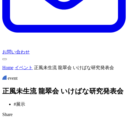
お問い合わせ
Home
イベント
正風未生流 龍翠会 いけばな研究発表会
event
正
風
未
生
流
龍
翠
会
い
け
ば
な
研
究
発
表
会
#展示
Share