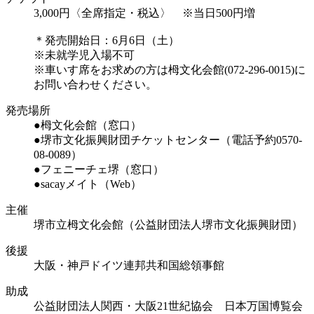
3,000円〈全席指定・税込〉 ※当日500円増
＊発売開始日：6月6日（土）
※未就学児入場不可
※車いす席をお求めの方は栂文化会館(072-296-0015)に
お問い合わせください。
発売場所
●栂文化会館（窓口）
●堺市文化振興財団チケットセンター（電話予約0570-
08-0089）
●フェニーチェ堺（窓口）
●sacayメイト（Web）
主催
堺市立栂文化会館（公益財団法人堺市文化振興財団）
後援
大阪・神戸ドイツ連邦共和国総領事館
助成
公益財団法人関西・大阪21世紀協会 日本万国博覧会