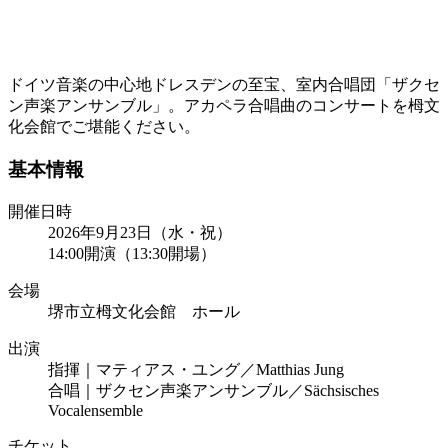
ドイツ音楽の中心地ドレスデンの至宝、室内合唱団「ザクセ
ン声楽アンサンブル」。アカペラ合唱曲のコンサートを栂文
化会館でご堪能ください。
基本情報
開催日時
2026年9月23日（水・祝）
14:00開演（13:30開場）
会場
堺市立栂文化会館 ホール
出演
指揮｜マティアス・ユング／Matthias Jung
合唱｜ザクセン声楽アンサンブル／Sächsisches
Vocalensemble
チケット