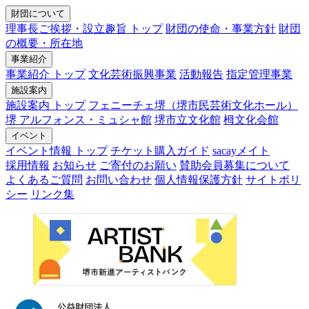
財団について
理事長ご挨拶・設立趣旨 トップ
財団の使命・事業方針
財団
の概要・所在地
事業紹介
事業紹介 トップ
文化芸術振興事業
活動報告
指定管理事業
施設案内
施設案内 トップ
フェニーチェ堺（堺市民芸術文化ホール）
堺 アルフォンス・ミュシャ館
堺市立文化館
栂文化会館
イベント
イベント情報 トップ
チケット購入ガイド
sacayメイト
採用情報
お知らせ
ご寄付のお願い
賛助会員募集について
よくあるご質問
お問い合わせ
個人情報保護方針
サイトポリ
シー
リンク集