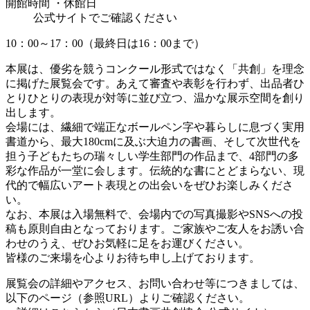
開館時間 ・休館日
公式サイトでご確認ください
10：00～17：00（最終日は16：00まで）
本展は、優劣を競うコンクール形式ではなく「共創」を理念
に掲げた展覧会です。あえて審査や表彰を行わず、出品者ひ
とりひとりの表現が対等に並び立つ、温かな展示空間を創り
出します。
会場には、繊細で端正なボールペン字や暮らしに息づく実用
書道から、最大180cmに及ぶ大迫力の書画、そして次世代を
担う子どもたちの瑞々しい学生部門の作品まで、4部門の多
彩な作品が一堂に会します。伝統的な書にとどまらない、現
代的で幅広いアート表現との出会いをぜひお楽しみくださ
い。
なお、本展は入場無料で、会場内での写真撮影やSNSへの投
稿も原則自由となっております。ご家族やご友人をお誘い合
わせのうえ、ぜひお気軽に足をお運びください。
皆様のご来場を心よりお待ち申し上げております。
展覧会の詳細やアクセス、お問い合わせ等につきましては、
以下のページ（参照URL）よりご確認ください。