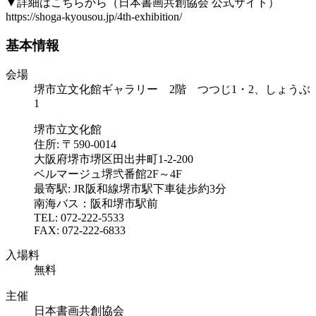
▼詳細はこちらから（日本書画共創協会 公式サイト）
https://shoga-kyousou.jp/4th-exhibition/
基本情報
会場
堺市立文化館ギャラリー 2階 つつじ1・2、しょうぶ
1
堺市立文化館
住所: 〒590-0014
大阪府堺市堺区田出井町1-2-200
ベルマージュ堺弐番館2F～4F
最寄駅: JR阪和線堺市駅下車徒歩約3分
南海バス：阪和堺市駅前
TEL: 072-222-5533
FAX: 072-222-6833
入場料
無料
主催
日本書画共創協会