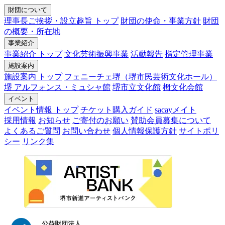
財団について
理事長ご挨拶・設立趣旨 トップ
財団の使命・事業方針
財団
の概要・所在地
事業紹介
事業紹介 トップ
文化芸術振興事業
活動報告
指定管理事業
施設案内
施設案内 トップ
フェニーチェ堺（堺市民芸術文化ホール）
堺 アルフォンス・ミュシャ館
堺市立文化館
栂文化会館
イベント
イベント情報 トップ
チケット購入ガイド
sacayメイト
採用情報
お知らせ
ご寄付のお願い
賛助会員募集について
よくあるご質問
お問い合わせ
個人情報保護方針
サイトポリ
シー
リンク集