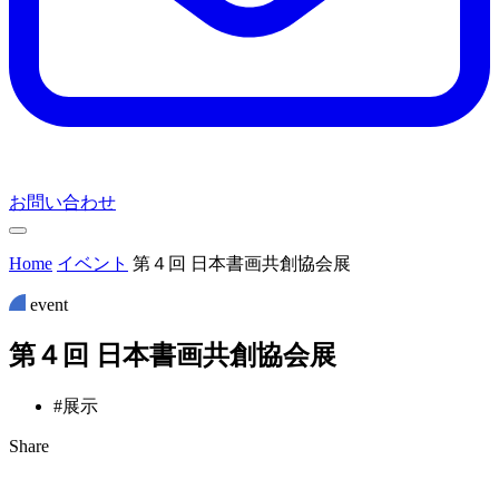
お問い合わせ
Home
イベント
第４回 日本書画共創協会展
event
第
４
回
日
本
書
画
共
創
協
会
展
#展示
Share