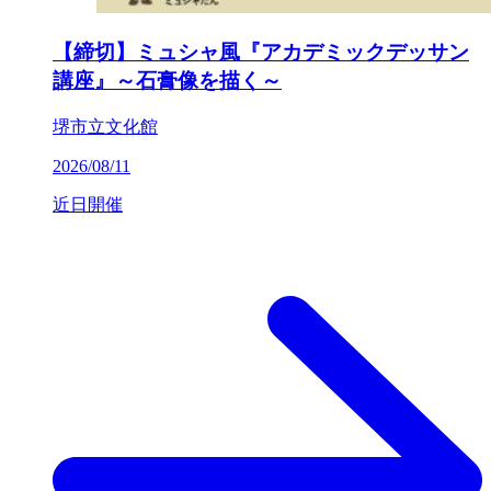
【締切】ミュシャ風『アカデミックデッサン
講座』～石膏像を描く～
堺市立文化館
2026/08/11
近日開催