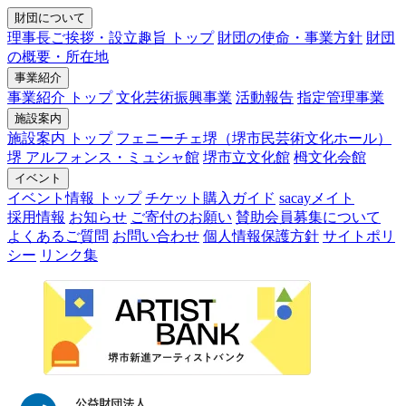
財団について
理事長ご挨拶・設立趣旨 トップ
財団の使命・事業方針
財団
の概要・所在地
事業紹介
事業紹介 トップ
文化芸術振興事業
活動報告
指定管理事業
施設案内
施設案内 トップ
フェニーチェ堺（堺市民芸術文化ホール）
堺 アルフォンス・ミュシャ館
堺市立文化館
栂文化会館
イベント
イベント情報 トップ
チケット購入ガイド
sacayメイト
採用情報
お知らせ
ご寄付のお願い
賛助会員募集について
よくあるご質問
お問い合わせ
個人情報保護方針
サイトポリ
シー
リンク集