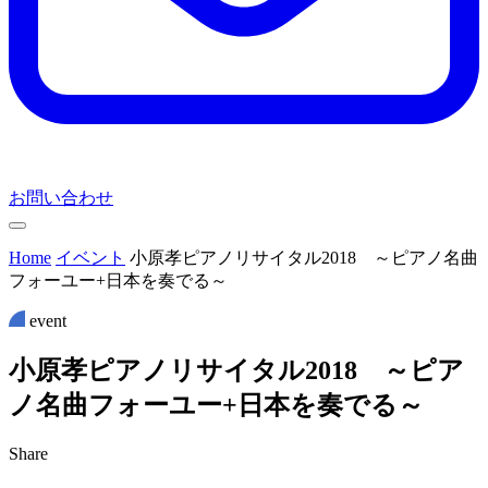
お問い合わせ
Home
イベント
小原孝ピアノリサイタル2018 ～ピアノ名曲
フォーユー+日本を奏でる～
event
小
原
孝
ピ
ア
ノ
リ
サ
イ
タ
ル
2
0
1
8
～
ピ
ア
ノ
名
曲
フ
ォ
ー
ユ
ー
+
日
本
を
奏
で
る
～
Share