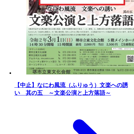
【中止】なにわ風流（ふりゅう）文楽への誘
い 其の五 ～文楽公演と上方落語～