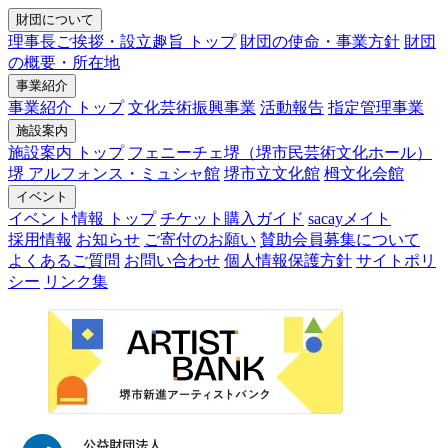
財団について
理事長ご挨拶・設立趣旨 トップ
財団の使命・事業方針
財団
の概要・所在地
事業紹介
事業紹介 トップ
文化芸術振興事業
活動報告
指定管理事業
施設案内
施設案内 トップ
フェニーチェ堺（堺市民芸術文化ホール）
堺 アルフォンス・ミュシャ館
堺市立文化館
栂文化会館
イベント
イベント情報 トップ
チケット購入ガイド
sacayメイト
採用情報
お知らせ
ご寄付のお願い
賛助会員募集について
よくあるご質問
お問い合わせ
個人情報保護方針
サイトポリ
シー
リンク集