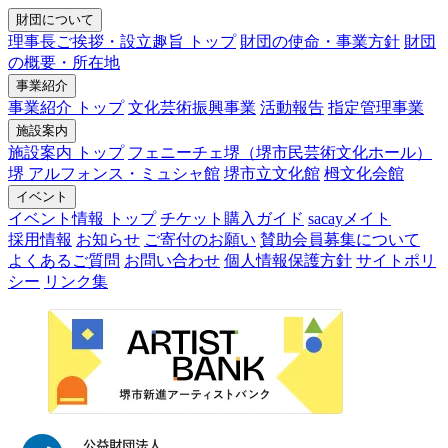
財団について
理事長ご挨拶・設立趣旨 トップ
財団の使命・事業方針
財団
の概要・所在地
事業紹介
事業紹介 トップ
文化芸術振興事業
活動報告
指定管理事業
施設案内
施設案内 トップ
フェニーチェ堺（堺市民芸術文化ホール）
堺 アルフォンス・ミュシャ館
堺市立文化館
栂文化会館
イベント
イベント情報 トップ
チケット購入ガイド
sacayメイト
採用情報
お知らせ
ご寄付のお願い
賛助会員募集について
よくあるご質問
お問い合わせ
個人情報保護方針
サイトポリ
シー
リンク集