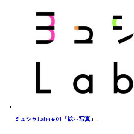
ミュシャLabo＃01「絵⇔写真」