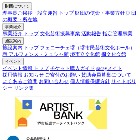
財団について
理事長ご挨拶・設立趣旨 トップ
財団の使命・事業方針
財団
の概要・所在地
事業紹介
事業紹介 トップ
文化芸術振興事業
活動報告
指定管理事業
施設案内
施設案内 トップ
フェニーチェ堺（堺市民芸術文化ホール）
堺 アルフォンス・ミュシャ館
堺市立文化館
栂文化会館
イベント
イベント情報 トップ
チケット購入ガイド
sacayメイト
採用情報
お知らせ
ご寄付のお願い
賛助会員募集について
よくあるご質問
お問い合わせ
個人情報保護方針
サイトポリ
シー
リンク集