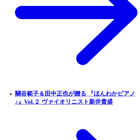
關谷範子＆田中正也が贈る 『ほんわかピアノ
♪』Vol.２ ヴァイオリニスト新井貴盛