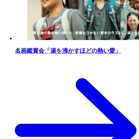
名画鑑賞会「湯を沸かすほどの熱い愛」