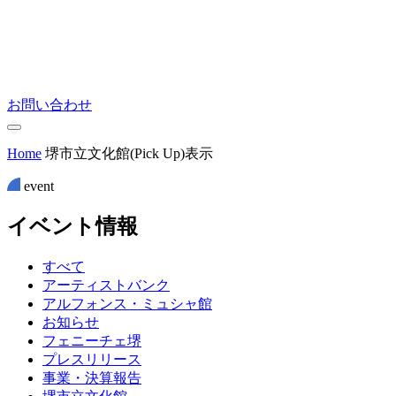
お問い合わせ
Home
堺市立文化館(Pick Up)表示
event
イ
ベ
ン
ト
情
報
すべて
アーティストバンク
アルフォンス・ミュシャ館
お知らせ
フェニーチェ堺
プレスリリース
事業・決算報告