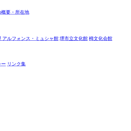
の概要・所在地
堺 アルフォンス・ミュシャ館
堺市立文化館
栂文化会館
シー
リンク集