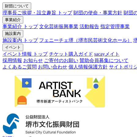
財団について
理事長ご挨拶・設立趣旨 トップ
財団の使命・事業方針
財団
事業紹介
事業紹介 トップ
文化芸術振興事業
活動報告
指定管理事業
施設案内
施設案内 トップ
フェニーチェ堺（堺市民芸術文化ホール）
イベント
イベント情報 トップ
チケット購入ガイド
sacayメイト
採用情報
お知らせ
ご寄付のお願い
賛助会員募集について
よくあるご質問
お問い合わせ
個人情報保護方針
サイトポリ