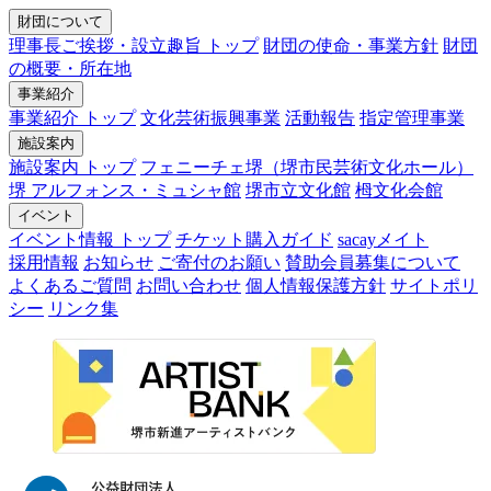
財団について
理事長ご挨拶・設立趣旨 トップ
財団の使命・事業方針
財団
の概要・所在地
事業紹介
事業紹介 トップ
文化芸術振興事業
活動報告
指定管理事業
施設案内
施設案内 トップ
フェニーチェ堺（堺市民芸術文化ホール）
堺 アルフォンス・ミュシャ館
堺市立文化館
栂文化会館
イベント
イベント情報 トップ
チケット購入ガイド
sacayメイト
採用情報
お知らせ
ご寄付のお願い
賛助会員募集について
よくあるご質問
お問い合わせ
個人情報保護方針
サイトポリ
シー
リンク集