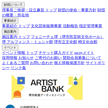
財団について
理事長ご挨拶・設立趣旨 トップ
財団の使命・事業方針
財団
の概要・所在地
事業紹介
事業紹介 トップ
文化芸術振興事業
活動報告
指定管理事業
施設案内
施設案内 トップ
フェニーチェ堺（堺市民芸術文化ホール）
堺 アルフォンス・ミュシャ館
堺市立文化館
栂文化会館
イベント
イベント情報 トップ
チケット購入ガイド
sacayメイト
採用情報
お知らせ
ご寄付のお願い
賛助会員募集について
よくあるご質問
お問い合わせ
個人情報保護方針
サイトポリ
シー
リンク集