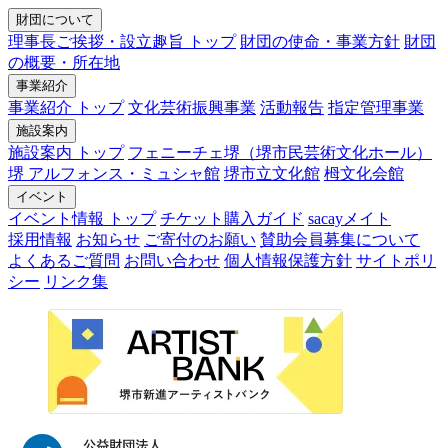
財団について
理事長ご挨拶・設立趣旨 トップ
財団の使命・事業方針
財団
の概要・所在地
事業紹介
事業紹介 トップ
文化芸術振興事業
活動報告
指定管理事業
施設案内
施設案内 トップ
フェニーチェ堺（堺市民芸術文化ホール）
堺 アルフォンス・ミュシャ館
堺市立文化館
栂文化会館
イベント
イベント情報 トップ
チケット購入ガイド
sacayメイト
採用情報
お知らせ
ご寄付のお願い
賛助会員募集について
よくあるご質問
お問い合わせ
個人情報保護方針
サイトポリ
シー
リンク集