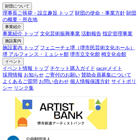
財団について
理事長ご挨拶・設立趣旨 トップ
財団の使命・事業方針
財団
の概要・所在地
事業紹介
事業紹介 トップ
文化芸術振興事業
活動報告
指定管理事業
施設案内
施設案内 トップ
フェニーチェ堺（堺市民芸術文化ホール）
堺 アルフォンス・ミュシャ館
堺市立文化館
栂文化会館
イベント
イベント情報 トップ
チケット購入ガイド
sacayメイト
採用情報
お知らせ
ご寄付のお願い
賛助会員募集について
よくあるご質問
お問い合わせ
個人情報保護方針
サイトポリ
シー
リンク集