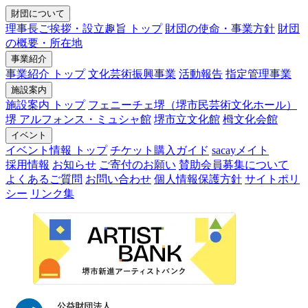
財団について
理事長ご挨拶・設立趣旨 トップ
財団の使命・事業方針
財団
の概要・所在地
事業紹介
事業紹介 トップ
文化芸術振興事業
活動報告
指定管理事業
施設案内
施設案内 トップ
フェニーチェ堺（堺市民芸術文化ホール）
堺 アルフォンス・ミュシャ館
堺市立文化館
栂文化会館
イベント
イベント情報 トップ
チケット購入ガイド
sacayメイト
採用情報
お知らせ
ご寄付のお願い
賛助会員募集について
よくあるご質問
お問い合わせ
個人情報保護方針
サイトポリ
シー
リンク集