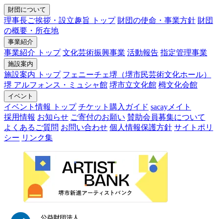
財団について
理事長ご挨拶・設立趣旨 トップ
財団の使命・事業方針
財団
の概要・所在地
事業紹介
事業紹介 トップ
文化芸術振興事業
活動報告
指定管理事業
施設案内
施設案内 トップ
フェニーチェ堺（堺市民芸術文化ホール）
堺 アルフォンス・ミュシャ館
堺市立文化館
栂文化会館
イベント
イベント情報 トップ
チケット購入ガイド
sacayメイト
採用情報
お知らせ
ご寄付のお願い
賛助会員募集について
よくあるご質問
お問い合わせ
個人情報保護方針
サイトポリ
シー
リンク集