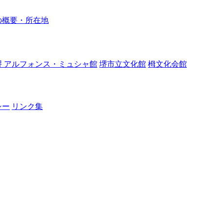
の概要・所在地
堺 アルフォンス・ミュシャ館
堺市立文化館
栂文化会館
シー
リンク集