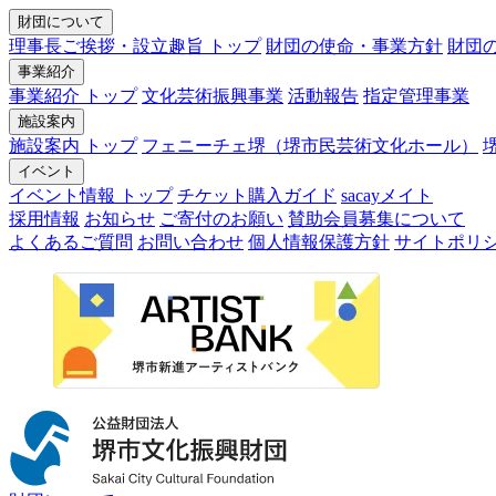
財団について
理事長ご挨拶・設立趣旨 トップ
財団の使命・事業方針
財団
事業紹介
事業紹介 トップ
文化芸術振興事業
活動報告
指定管理事業
施設案内
施設案内 トップ
フェニーチェ堺（堺市民芸術文化ホール）
イベント
イベント情報 トップ
チケット購入ガイド
sacayメイト
採用情報
お知らせ
ご寄付のお願い
賛助会員募集について
よくあるご質問
お問い合わせ
個人情報保護方針
サイトポリ