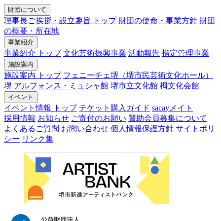
財団について
理事長ご挨拶・設立趣旨 トップ
財団の使命・事業方針
財団
の概要・所在地
事業紹介
事業紹介 トップ
文化芸術振興事業
活動報告
指定管理事業
施設案内
施設案内 トップ
フェニーチェ堺（堺市民芸術文化ホール）
堺 アルフォンス・ミュシャ館
堺市立文化館
栂文化会館
イベント
イベント情報 トップ
チケット購入ガイド
sacayメイト
採用情報
お知らせ
ご寄付のお願い
賛助会員募集について
よくあるご質問
お問い合わせ
個人情報保護方針
サイトポリ
シー
リンク集