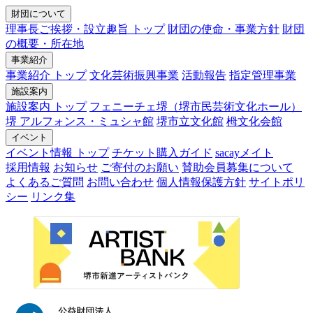
財団について
理事長ご挨拶・設立趣旨 トップ
財団の使命・事業方針
財団
の概要・所在地
事業紹介
事業紹介 トップ
文化芸術振興事業
活動報告
指定管理事業
施設案内
施設案内 トップ
フェニーチェ堺（堺市民芸術文化ホール）
堺 アルフォンス・ミュシャ館
堺市立文化館
栂文化会館
イベント
イベント情報 トップ
チケット購入ガイド
sacayメイト
採用情報
お知らせ
ご寄付のお願い
賛助会員募集について
よくあるご質問
お問い合わせ
個人情報保護方針
サイトポリ
シー
リンク集